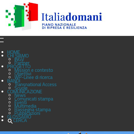
HOME
CHI SIAMO
INGV
Partner
PROGETTO
Mission e contesto
Obiettivi
WP-Linee di ricerca
BANDI
Transnational Access
Scuole
COMUNICAZIONE
News
Comunicati stampa
Eventi
Multimedia
Rassegna stampa
Pubblicazioni
GLOSSARIO
CERCA