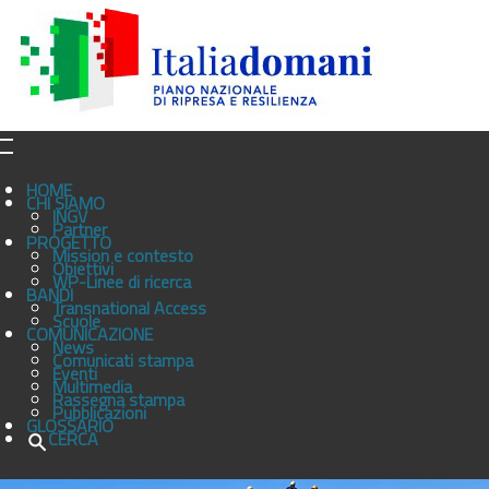
HOME
CHI SIAMO
INGV
Partner
PROGETTO
Mission e contesto
Obiettivi
WP-Linee di ricerca
BANDI
Transnational Access
Scuole
COMUNICAZIONE
News
Comunicati stampa
Eventi
Multimedia
Rassegna stampa
Pubblicazioni
GLOSSARIO
CERCA