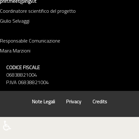
pnrr.meet@ingv.it
Coordinatore scientifico del progetto
Giulio Selvaggi
Responsabile Comunicazione
Maira Marzioni
CODICE FISCALE
06838821004
P.IVA 06838821004
Note Legali
Privacy
Credits
♿