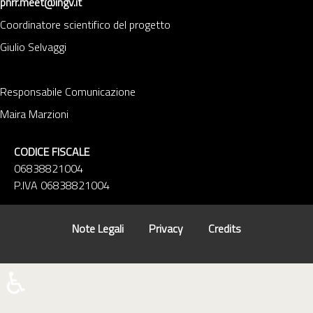
pnrr.meet@ingv.it
Coordinatore scientifico del progetto
Giulio Selvaggi
Responsabile Comunicazione
Maira Marzioni
CODICE FISCALE
06838821004
P.IVA 06838821004
Note Legali
Privacy
Credits
♿