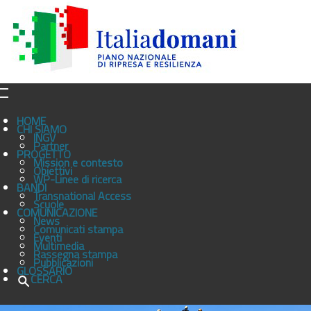
HOME
CHI SIAMO
INGV
Partner
PROGETTO
Mission e contesto
Obiettivi
WP-Linee di ricerca
BANDI
Transnational Access
Scuole
COMUNICAZIONE
News
Comunicati stampa
Eventi
Multimedia
Rassegna stampa
Pubblicazioni
GLOSSARIO
CERCA