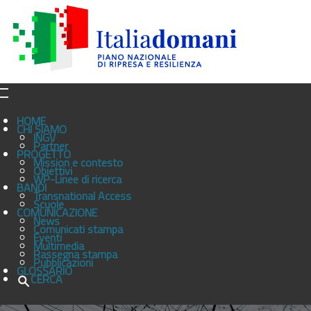
HOME
CHI SIAMO
INGV
Partner
PROGETTO
Mission e contesto
Obiettivi
WP-Linee di ricerca
BANDI
Transnational Access
Scuole
COMUNICAZIONE
News
Comunicati stampa
Eventi
Multimedia
Rassegna stampa
Pubblicazioni
GLOSSARIO
CERCA