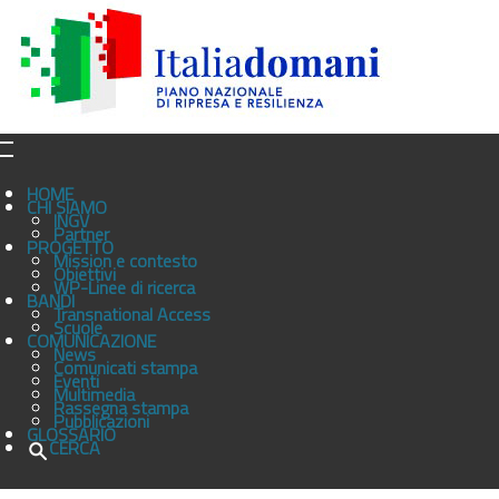
HOME
CHI SIAMO
INGV
Partner
PROGETTO
Mission e contesto
Obiettivi
WP-Linee di ricerca
BANDI
Transnational Access
Scuole
COMUNICAZIONE
News
Comunicati stampa
Eventi
Multimedia
Rassegna stampa
Pubblicazioni
GLOSSARIO
CERCA