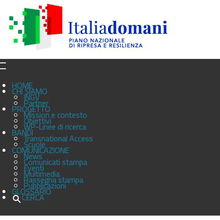
HOME
CHI SIAMO
INGV
Partner
PROGETTO
Mission e contesto
Obiettivi
WP-Linee di ricerca
BANDI
Transnational Access
Scuole
COMUNICAZIONE
News
Comunicati stampa
Eventi
Multimedia
Rassegna stampa
Pubblicazioni
GLOSSARIO
CERCA