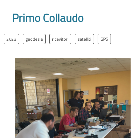
Primo Collaudo
2023
geodesia
ricevitori
satelliti
GPS