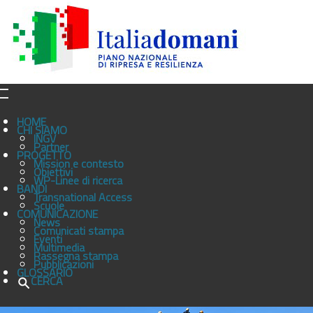
HOME
CHI SIAMO
INGV
Partner
PROGETTO
Mission e contesto
Obiettivi
WP-Linee di ricerca
BANDI
Transnational Access
Scuole
COMUNICAZIONE
News
Comunicati stampa
Eventi
Multimedia
Rassegna stampa
Pubblicazioni
GLOSSARIO
CERCA