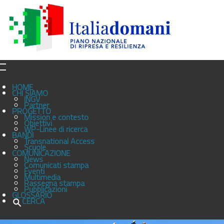
HOME
CHI SIAMO
INGV
Partner
PROGETTO
Mission e contesto
Obiettivi
WP-Linee di ricerca
BANDI
Transnational Access
Scuole
COMUNICAZIONE
News
Comunicati stampa
Eventi
Multimedia
Rassegna stampa
Pubblicazioni
GLOSSARIO
CERCA