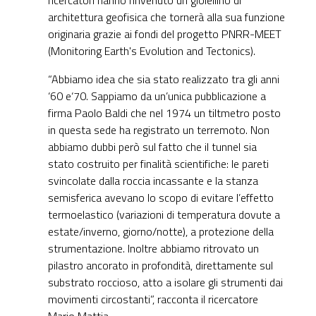
architettura geofisica che tornerà alla sua funzione
originaria grazie ai fondi del progetto PNRR-MEET
(Monitoring Earth's Evolution and Tectonics).
“Abbiamo idea che sia stato realizzato tra gli anni
‘60 e‘70. Sappiamo da un’unica pubblicazione a
firma Paolo Baldi che nel 1974 un tiltmetro posto
in questa sede ha registrato un terremoto. Non
abbiamo dubbi però sul fatto che il tunnel sia
stato costruito per finalità scientifiche: le pareti
svincolate dalla roccia incassante e la stanza
semisferica avevano lo scopo di evitare l’effetto
termoelastico (variazioni di temperatura dovute a
estate/inverno, giorno/notte), a protezione della
strumentazione. Inoltre abbiamo ritrovato un
pilastro ancorato in profondità, direttamente sul
substrato roccioso, atto a isolare gli strumenti dai
movimenti circostanti”, racconta il ricercatore
Mario Mattia.