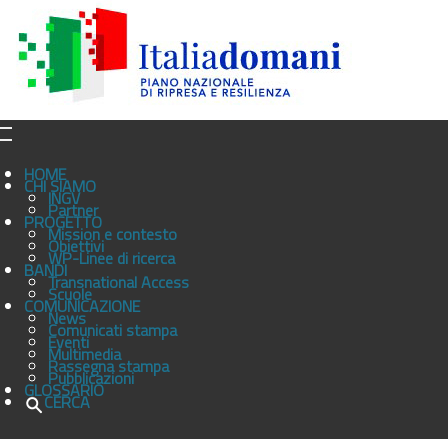
HOME
CHI SIAMO
INGV
Partner
PROGETTO
Mission e contesto
Obiettivi
WP-Linee di ricerca
BANDI
Transnational Access
Scuole
COMUNICAZIONE
News
Comunicati stampa
Eventi
Multimedia
Rassegna stampa
Pubblicazioni
GLOSSARIO
CERCA