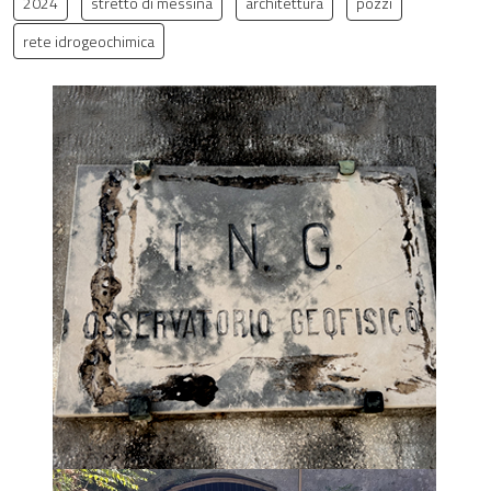
2024
stretto di messina
architettura
pozzi
rete idrogeochimica