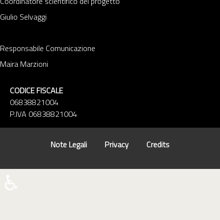
Coordinatore scientifico del progetto
Giulio Selvaggi
Responsabile Comunicazione
Maira Marzioni
CODICE FISCALE
06838821004
P.IVA 06838821004
Note Legali
Privacy
Credits
♿