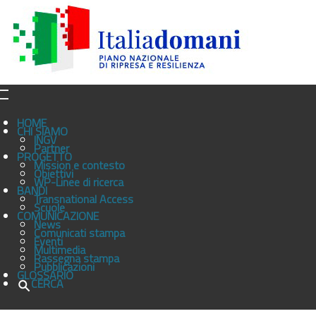
HOME
CHI SIAMO
INGV
Partner
PROGETTO
Mission e contesto
Obiettivi
WP-Linee di ricerca
BANDI
Transnational Access
Scuole
COMUNICAZIONE
News
Comunicati stampa
Eventi
Multimedia
Rassegna stampa
Pubblicazioni
GLOSSARIO
CERCA