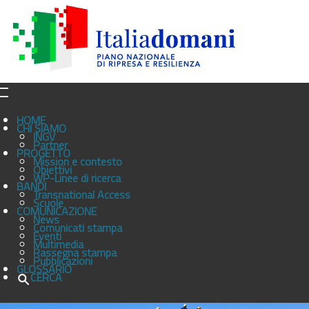
HOME
CHI SIAMO
INGV
Partner
PROGETTO
Mission e contesto
Obiettivi
WP-Linee di ricerca
BANDI
Transnational Access
Scuole
COMUNICAZIONE
News
Comunicati stampa
Eventi
Multimedia
Rassegna stampa
Pubblicazioni
GLOSSARIO
CERCA