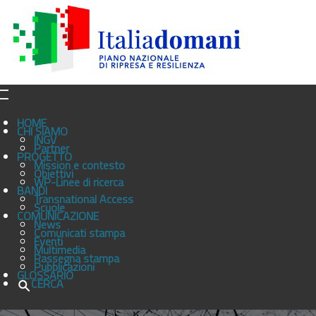
HOME
CHI SIAMO
INGV
Partner
PROGETTO
Mission e contesto
Obiettivi
WP-Linee di ricerca
BANDI
Transnational Access
Scuole
COMUNICAZIONE
News
Comunicati stampa
Eventi
Multimedia
Rassegna stampa
Pubblicazioni
GLOSSARIO
CERCA