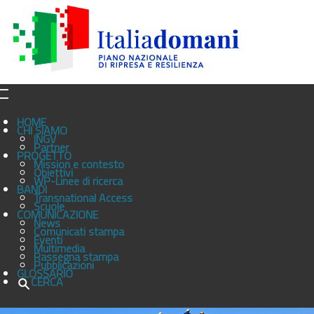
HOME
CHI SIAMO
INGV
Partner
PROGETTO
Mission e contesto
Obiettivi
WP-Linee di ricerca
BANDI
Transnational Access
Scuole
COMUNICAZIONE
News
Comunicati stampa
Eventi
Multimedia
Rassegna stampa
Pubblicazioni
GLOSSARIO
CERCA