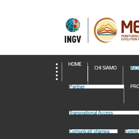
HOME
CHI SIAMO
ING
PR
Partner
Transnational Access
Comunicati stampa
Eventi