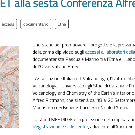
ET alla sesta Conferenza Alf
access
documentario
Etna
Uno stand per promuovere il progetto e la prossima
della prima clip video sugli
accessi ai laboratori dell
documentarista Pasquale Marino tra l’Etna e il Lab
dell’Osservatorio Etneo.
L’Associazione Italiana di Vulcanologia, l’Istituto Na
Vulcanologia, l’Università degli Studi di Catania e l'
Volcanology and Chemistry of the Earth's Interior 
Alfred Rittmann, che si terrà dal 18 al 20 Settembr
Monastero dei Benedettini di San Nicolò l’Arena.
Lo stand MEET/ILGE e la proiezione della clip saranno
Registrazione e slide center
, adiacente all’Auditoriu