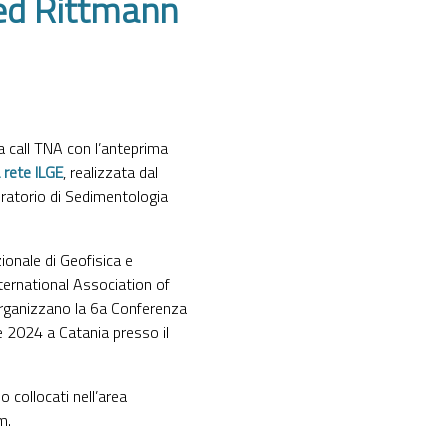
red Rittmann
 call TNA con l’anteprima
a rete ILGE
, realizzata dal
oratorio di Sedimentologia
zionale di Geofisica e
International Association of
organizzano la 6a Conferenza
e 2024 a Catania presso il
 collocati nell’area
m.