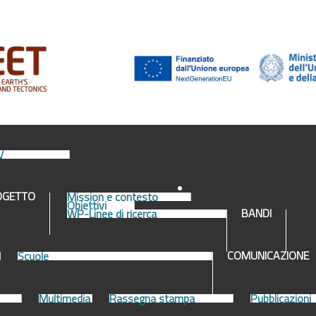
V
OGETTO
Mission e contesto
Obiettivi
BANDI
WP-Linee di ricerca
COMUNICAZIONE
Scuole
Multimedia
Rassegna stampa
Pubblicazioni