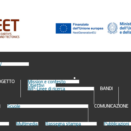
V
OGETTO
Mission e contesto
Obiettivi
BANDI
WP-Linee di ricerca
COMUNICAZIONE
Scuole
Multimedia
Rassegna stampa
Pubblicazioni