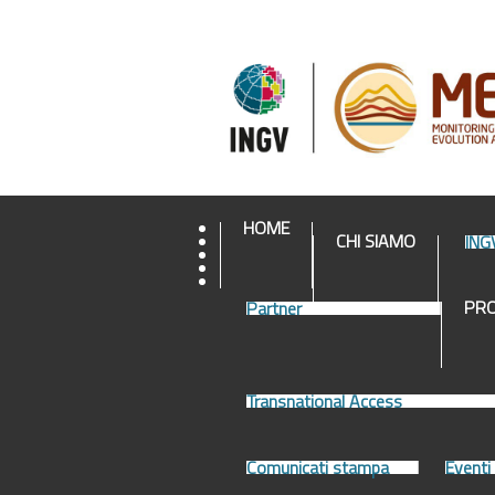
HOME
CHI SIAMO
ING
PR
Partner
Transnational Access
Comunicati stampa
Eventi