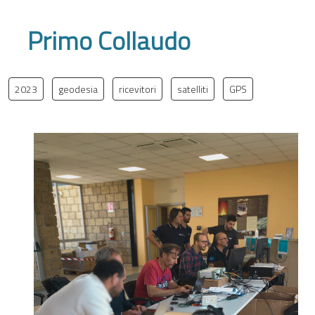
Primo Collaudo
2023
geodesia
ricevitori
satelliti
GPS