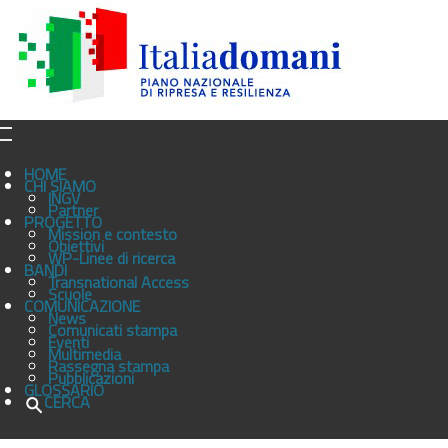
HOME
CHI SIAMO
INGV
Partner
PROGETTO
Mission e contesto
Obiettivi
WP-Linee di ricerca
BANDI
Transnational Access
Scuole
COMUNICAZIONE
News
Comunicati stampa
Eventi
Multimedia
Rassegna stampa
Pubblicazioni
GLOSSARIO
CERCA