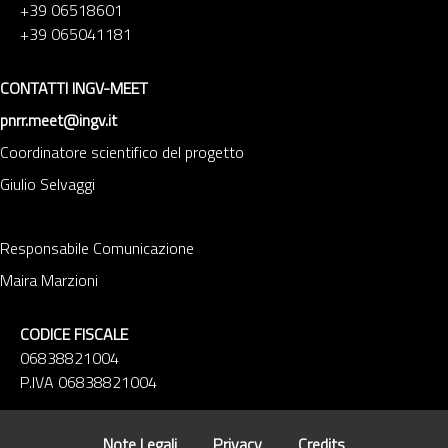
+39 06518601
+39 065041181
CONTATTI INGV-MEET
pnrr.meet@ingv.it
Coordinatore scientifico del progetto
Giulio Selvaggi
Responsabile Comunicazione
Maira Marzioni
CODICE FISCALE
06838821004
P.IVA 06838821004
Note Legali
Privacy
Credits