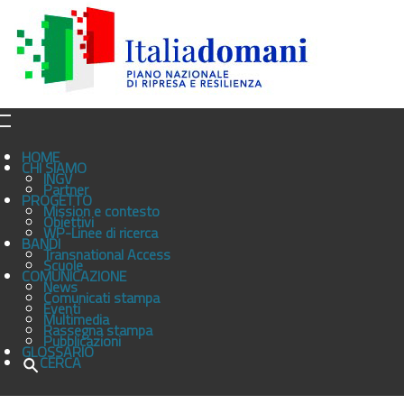
HOME
CHI SIAMO
INGV
Partner
PROGETTO
Mission e contesto
Obiettivi
WP-Linee di ricerca
BANDI
Transnational Access
Scuole
COMUNICAZIONE
News
Comunicati stampa
Eventi
Multimedia
Rassegna stampa
Pubblicazioni
GLOSSARIO
CERCA