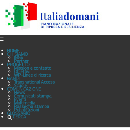
HOME
CHI SIAMO
INGV
Partner
PROGETTO
Mission e contesto
Obiettivi
WP-Linee di ricerca
BANDI
Transnational Access
Scuole
COMUNICAZIONE
News
Comunicati stampa
Eventi
Multimedia
Rassegna stampa
Pubblicazioni
GLOSSARIO
CERCA