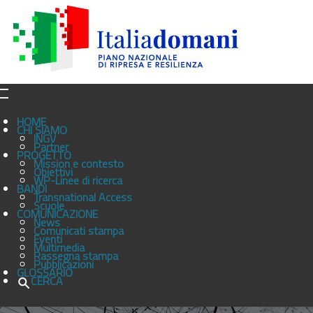
HOME
CHI SIAMO
INGV
Partner
PROGETTO
Mission e contesto
Obiettivi
WP-Linee di ricerca
BANDI
Transnational Access
Scuole
COMUNICAZIONE
News
Comunicati stampa
Eventi
Multimedia
Rassegna stampa
Pubblicazioni
GLOSSARIO
CERCA