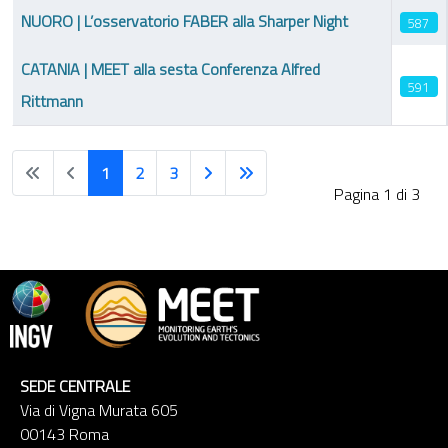
NUORO | L’osservatorio FABER alla Sharper Night
587
CATANIA | MEET alla sesta Conferenza Alfred
591
Rittmann
1
2
3
Pagina 1 di 3
SEDE CENTRALE
Via di Vigna Murata 605
00143 Roma