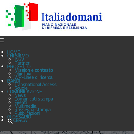
HOME
CHI SIAMO
INGV
Partner
PROGETTO
Mission e contesto
Obiettivi
WP-Linee di ricerca
BANDI
Transnational Access
Scuole
COMUNICAZIONE
News
Comunicati stampa
Eventi
Multimedia
Rassegna stampa
Pubblicazioni
GLOSSARIO
CERCA