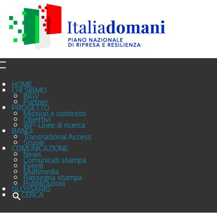
HOME
CHI SIAMO
INGV
Partner
PROGETTO
Mission e contesto
Obiettivi
WP-Linee di ricerca
BANDI
Transnational Access
Scuole
COMUNICAZIONE
News
Comunicati stampa
Eventi
Multimedia
Rassegna stampa
Pubblicazioni
GLOSSARIO
CERCA