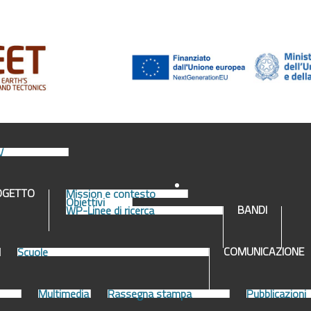
V
OGETTO
Mission e contesto
Obiettivi
BANDI
WP-Linee di ricerca
COMUNICAZIONE
Scuole
Multimedia
Rassegna stampa
Pubblicazioni