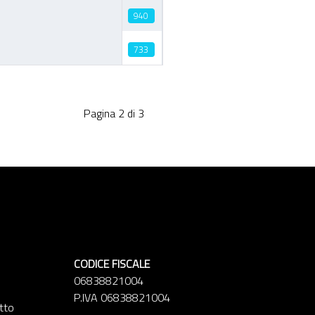
940
733
Pagina 2 di 3
CODICE FISCALE
06838821004
P.IVA 06838821004
etto