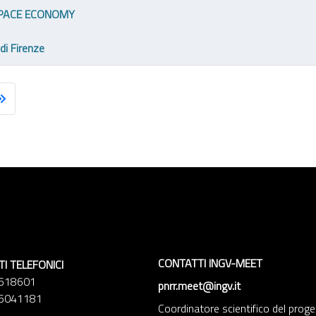
PACE ECONOMY
di Firenze
CONTATTI INGV-MEET
TI TELEFONICI
518601
pnrr.meet@ingv.it
5041181
Coordinatore scientifico del prog