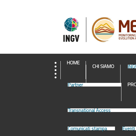
HOME
CHI SIAMO
ING
PR
Partner
Transnational Access
Comunicati stampa
Eventi