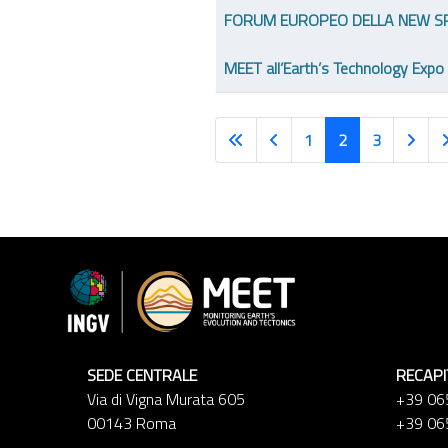
FORUM EUROPEO DELLA NEW S
MEET all’Earth’s Technology Expo 
1
2
3
SEDE CENTRALE
RECAPI
Via di Vigna Murata 605
+39 06
00143 Roma
+39 06