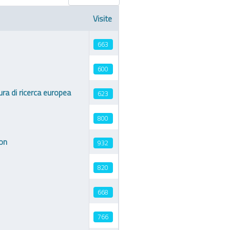
Visite
663
600
ura di ricerca europea
623
800
ion
932
820
668
766