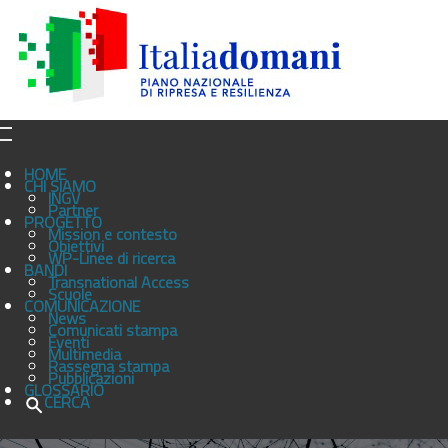
HOME
CHI SIAMO
INGV
Partner
PROGETTO
Mission e contesto
Obiettivi
WP-Linee di ricerca
BANDI
Transnational Access
Scuole
COMUNICAZIONE
News
Comunicati stampa
Eventi
Multimedia
Rassegna stampa
Pubblicazioni
GLOSSARIO
CERCA